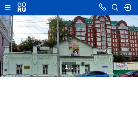
1
/ 1