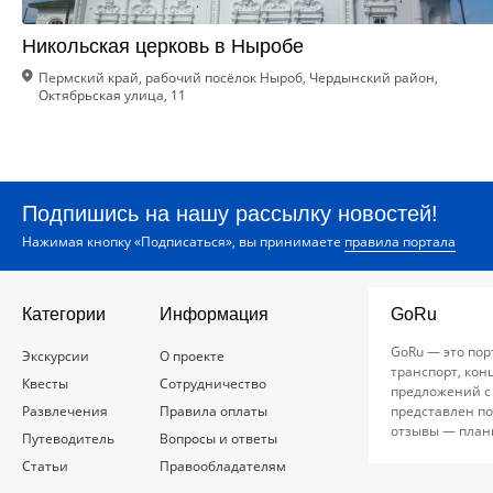
Никольская церковь в Ныробе
Пермский край, рабочий посёлок Ныроб, Чердынский район,
Октябрьская улица, 11
Подпишись на нашу рассылку новостей!
Нажимая кнопку «Подписаться», вы принимаете
правила портала
Категории
Информация
GoRu
GoRu — это пор
Экскурсии
О проекте
транспорт, кон
Квесты
Сотрудничество
предложений с
Развлечения
Правила оплаты
представлен по
отзывы — план
Путеводитель
Вопросы и ответы
Статьи
Правообладателям