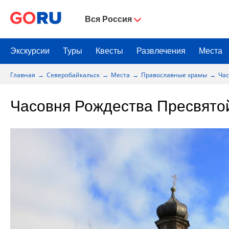
Вся Россия
Экскурсии
Туры
Квесты
Развлечения
Места
Главная
Северобайкальск
Места
Православные храмы
Час
Часовня Рождества Пресвято