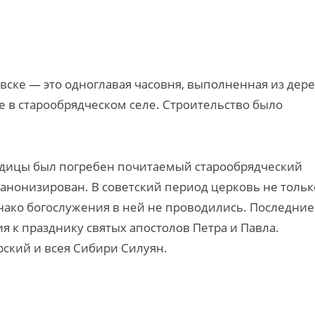
вске — это одноглавая часовня, выполненная из дер
е в старообрядческом селе. Строительство было
родицы был погребен почитаемый старообрядческий
канонизирован. В советский период церковь не тольк
днако богослужения в ней не проводились. Последние
я к празднику святых апостолов Петра и Павла.
ский и всея Сибири Силуян.