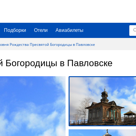
Подборки
Отели
Авиабилеты
овня Рождества Пресвятой Богородицы в Павловске
й Богородицы в Павловске