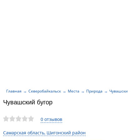
Главная
Северобайкальск
Места
Природа
Чувашский буго
Чувашский бугор
0 отзывов
Самарская область, Шигонский район