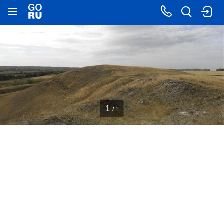
1
/ 1