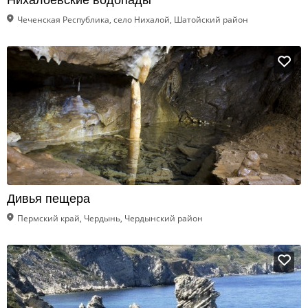
Нихалоевские водопады
Чеченская Республика, село Нихалой, Шатойский район
Дивья пещера
Пермский край, Чердынь, Чердынский район