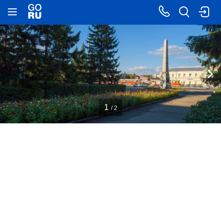
1
/ 2