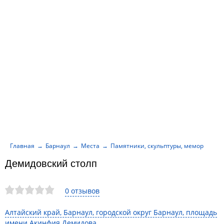
Главная
Барнаул
Места
Памятники, скульптуры, мемориалы
Демидовский столп
0 отзывов
Алтайский край, Барнаул, городской округ Барнаул, площадь
имени Акинфия Демидова