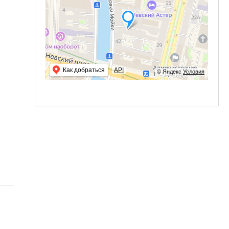
Как добраться
API
© Яндекс
Условия