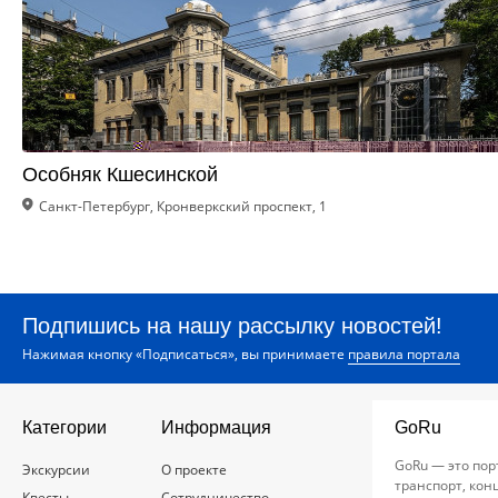
Особняк Кшесинской
Санкт-Петербург, Кронверкский проспект, 1
Подпишись на нашу рассылку новостей!
Нажимая кнопку «Подписаться», вы принимаете
правила портала
Категории
Информация
GoRu
GoRu — это пор
Экскурсии
О проекте
транспорт, кон
Квесты
Сотрудничество