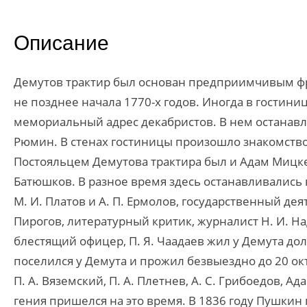
Описание
Демутов трактир был основан предприимчивым 
не позднее начала 1770-х годов. Иногда в гостин
мемориальный адрес декабристов. В нем останавлива
Рюмин. В стенах гостиницы произошло знакомство п
Постояльцем Демутова трактира был и Адам Мицкев
Батюшков. В разное время здесь останавливались
М. И. Платов и А. П. Ермолов, государственный де
Пирогов, литературный критик, журналист Н. И. На
блестящий офицер, П. Я. Чаадаев жил у Демута дол
поселился у Демута и прожил безвыездно до 20 октя
П. А. Вяземский, П. А. Плетнев, А. С. Грибоедов,
гения пришелся на это время. В 1836 году Пушкин