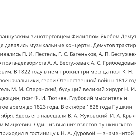
французским виноторговцем Филиппом-Якобом Дему
ице давались музыкальные концерты. Демутов тракти
лись П. И. Пестель, Г. С. Батеньков, А. П. Бестужев
оэта-декабриста А. А. Бестужева с А. С. Грибоедовы
ич. В 1822 году в нем прожил три месяца поэт К. Н.
 военачальники, герои Отечественной войны 1812 го
ятель М. М. Сперанский, будущий великий хирург Н. И
деждин, поэт Ф. И. Тютчев. Глубокий мыслитель и
гое время до 1823 года. В октябре 1828 года Пушкин
бря. Здесь его навещали В. А. Жуковский, И. А. Крыл
 Адам Мицкевич. Один из высших взлетов пушкинского
 приходил в гостиницу к Н. А. Дуровой — знаменитой