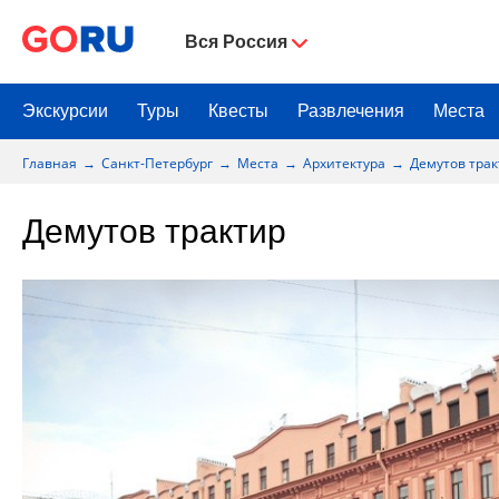
Вся Россия
Экскурсии
Туры
Квесты
Развлечения
Места
Главная
Санкт-Петербург
Места
Архитектура
Демутов трак
Демутов трактир