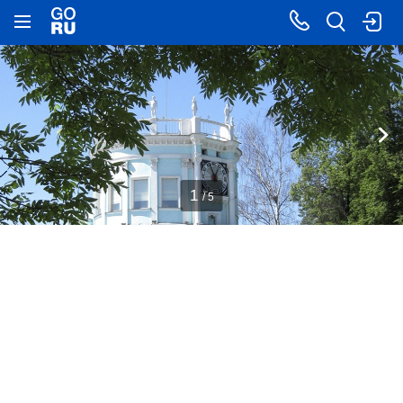
1
/ 5