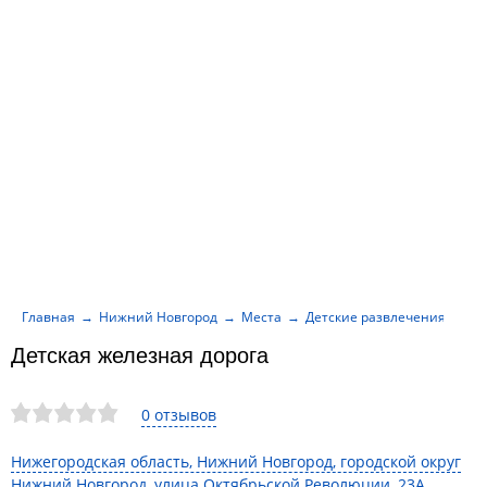
Главная
Нижний Новгород
Места
Детские развлечения
Де
Детская железная дорога
0 отзывов
Нижегородская область, Нижний Новгород, городской округ
Нижний Новгород, улица Октябрьской Революции, 23А