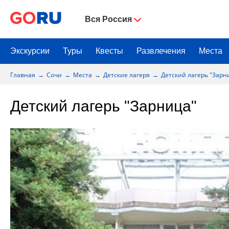
Вся Россия
Экскурсии
Туры
Квесты
Развлечения
Места
Главная
Сочи
Места
Детские лагеря
Детский лагерь "Зарн
Детский лагерь "Зарница"