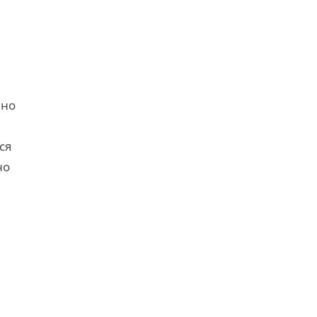
 но
ся
но