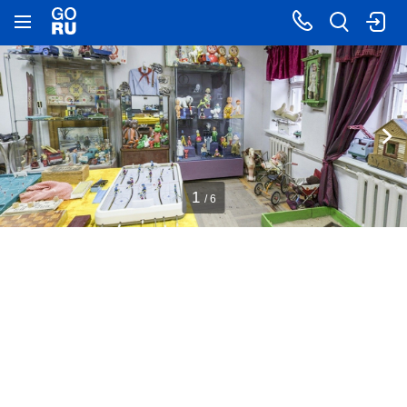
1
/ 6