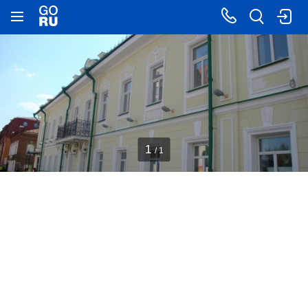
1
/ 1