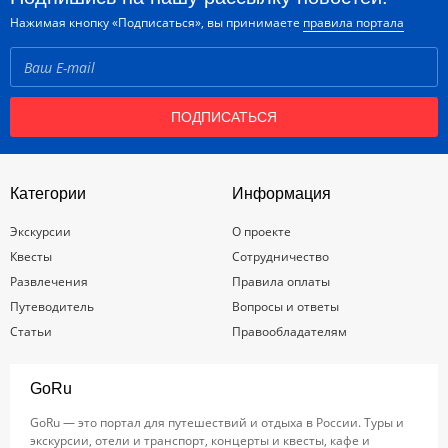
Нажимая кнопку «Подписаться», вы принимаете
правила портала
ПОДПИСАТЬСЯ
Категории
Информация
Экскурсии
О проекте
Квесты
Сотрудничество
Развлечения
Правила оплаты
Путеводитель
Вопросы и ответы
Статьи
Правообладателям
GoRu
GoRu — это портал для путешествий и отдыха в России. Туры и
экскурсии, отели и транспорт, концерты и квесты, кафе и