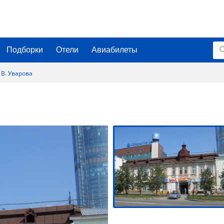
Подборки
Отели
Авиабилеты
 В. Уварова