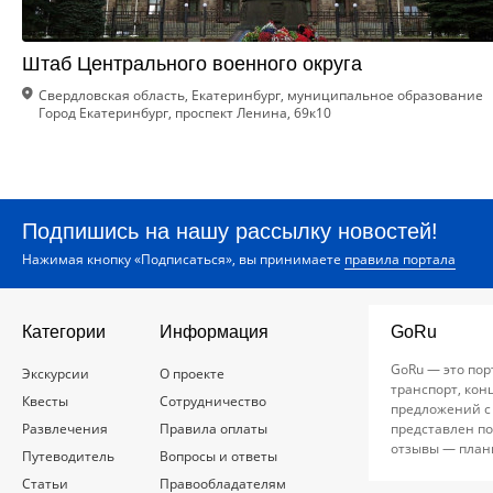
Штаб Центрального военного округа
Свердловская область, Екатеринбург, муниципальное образование
Город Екатеринбург, проспект Ленина, 69к10
Подпишись на нашу рассылку новостей!
Нажимая кнопку «Подписаться», вы принимаете
правила портала
Категории
Информация
GoRu
GoRu — это пор
Экскурсии
О проекте
транспорт, кон
Квесты
Сотрудничество
предложений с
Развлечения
Правила оплаты
представлен по
отзывы — план
Путеводитель
Вопросы и ответы
Статьи
Правообладателям