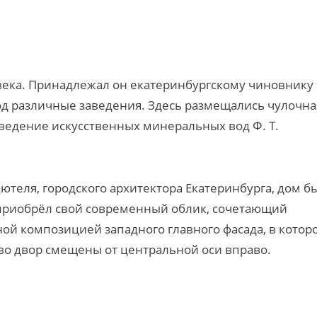
века. Принадлежал он екатеринбургскому чиновнику 
од различные заведения. Здесь размещались чулочна
аведение искусственных минеральных вод Ф. Т.
ютеля, городского архитектора Екатеринбурга, дом б
м приобрёл свой современный облик, сочетающий
ой композицией западного главного фасада, в котор
во двор смещены от центральной оси вправо.