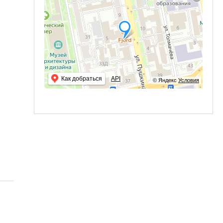
Как добраться
API
© Яндекс
Условия