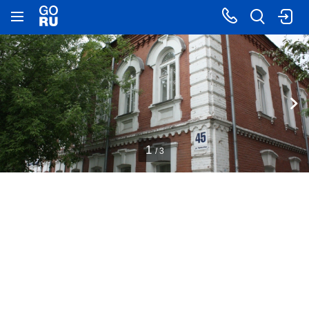
1
/ 3