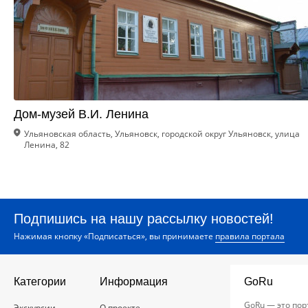
Дом-музей В.И. Ленина
Ульяновская область, Ульяновск, городской округ Ульяновск, улица
Ленина, 82
Подпишись на нашу рассылку новостей!
Нажимая кнопку «Подписаться», вы принимаете
правила портала
Категории
Информация
GoRu
GoRu — это пор
Экскурсии
О проекте