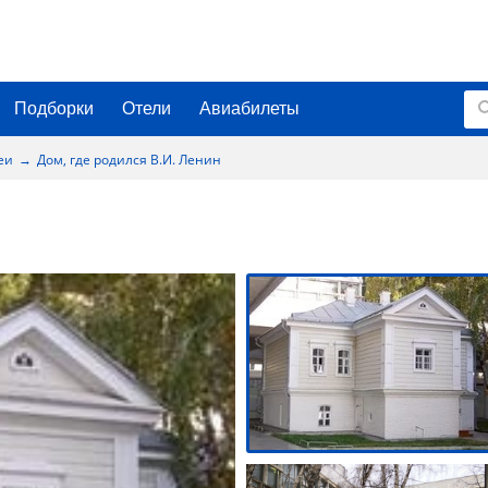
Подборки
Отели
Авиабилеты
еи
Дом, где родился В.И. Ленин