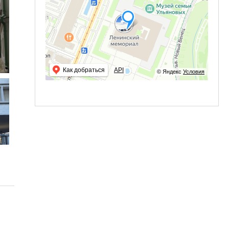
Как добраться
API
© Яндекс
Условия