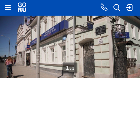
1
/ 1