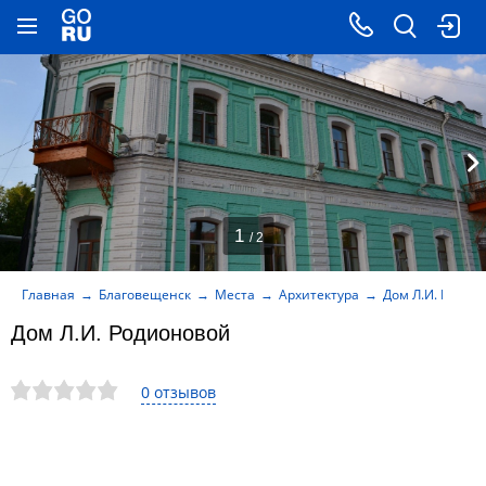
1
/ 2
Главная
Благовещенск
Места
Архитектура
Дом Л.И. Родио
Дом Л.И. Родионовой
0 отзывов