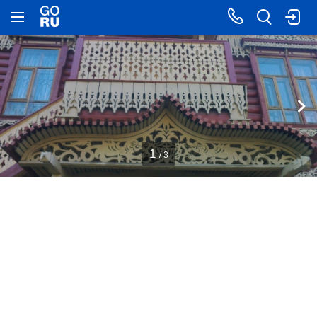
1
/ 3