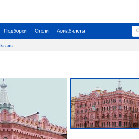
Подборки
Отели
Авиабилеты
 Басина