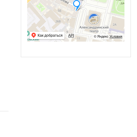
Как добраться
API
© Яндекс
Условия