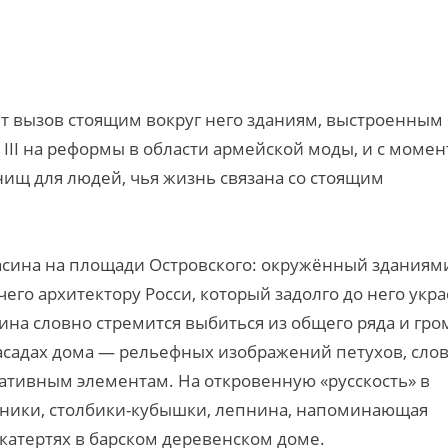
ает вызов стоящим вокруг него зданиям, выстроенным
III на реформы в области армейской моды, и с момен
нищ для людей, чья жизнь связана со стоящим
асина на площади Островского: окружённый зданиям
чего архитектору Росси, который задолго до него укр
на словно стремится выбиться из общего ряда и гро
асадах дома — рельефных изображений петухов, сло
ративным элементам. На откровенную «русскость» в
шники, столбики-кубышки, лепнина, напоминающая
катертях в барском деревенском доме.