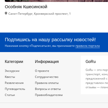
Особняк Кшесинской
Санкт-Петербург, Кронверкский проспект, 1
Подпишись на нашу рассылку новостей!
Нажимая кнопку «Подписаться», вы принимаете
правила портала
Категории
Информация
GoRu
GoRu — это пор
Экскурсии
О проекте
транспорт, кон
Квесты
Сотрудничество
предложений с
Развлечения
Правила оплаты
представлен по
отзывы — план
Путеводитель
Вопросы и ответы
Статьи
Правообладателям