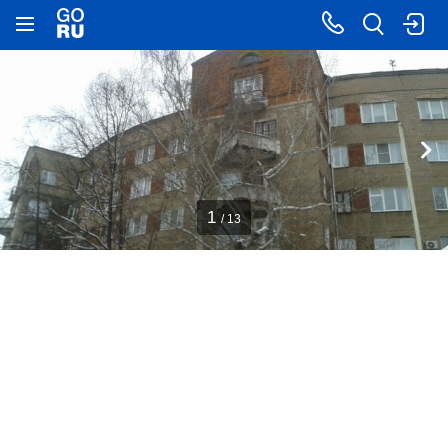
1
/ 13