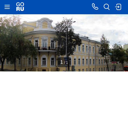
1
/ 1