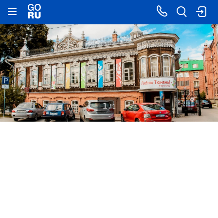
1
/ 1