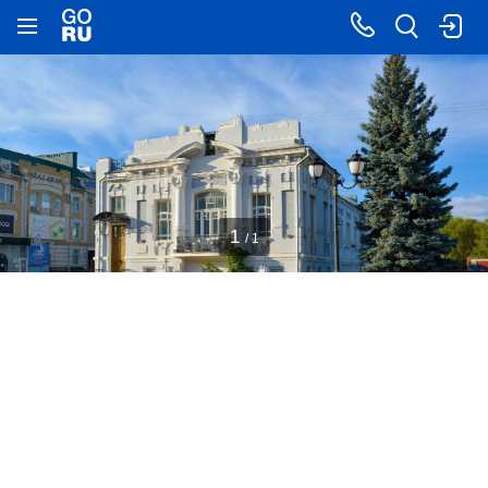
1
/ 1