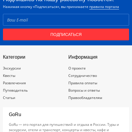
Нажимая кнопку «Подписаться», вы принимаете
правила портала
ПОДПИСАТЬСЯ
Категории
Информация
Экскурсии
О проекте
Квесты
Сотрудничество
Развлечения
Правила оплаты
Путеводитель
Вопросы и ответы
Статьи
Правообладателям
GoRu
GoRu — это портал для путешествий и отдыха в России. Туры и
экскурсии, отели и транспорт, концерты и квесты, кафе и