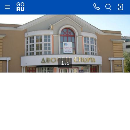
1
/ 1