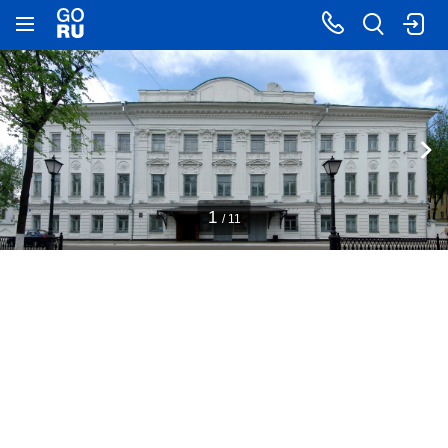
1
/ 11