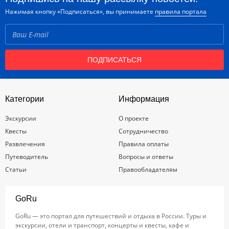
Нажимая кнопку «Подписаться», вы принимаете
правила портала
ПОДПИСАТЬСЯ
Категории
Информация
Экскурсии
О проекте
Квесты
Сотрудничество
Развлечения
Правила оплаты
Путеводитель
Вопросы и ответы
Статьи
Правообладателям
GoRu
GoRu — это портал для путешествий и отдыха в России. Туры и
экскурсии, отели и транспорт, концерты и квесты, кафе и