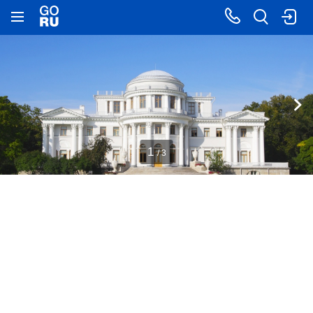
1
/ 3