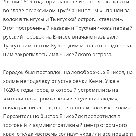
Летом 1619 года присланные из Тобольска казаки
во главе с Максимом Трубчаниновым «…пошли за
волок в тынгусы и Тынгуской острог… ставили».
Этот построенный казаками Трубчанинова первый
русский городок на Енисее вначале называли
Тунгусским, потом Кузнецким и только позднее за
ним закрепилось имя Енисейского острога.
Городок был поставлен на левобережье Енисея, на
холме неподалеку от устья речки Кеми. Уже в
1620-е годы город, в который устремились на
жительство «промысловые и гулящие люди»,
начал расширяться, постепенно «сползая» с холма.
Поразительно быстро Енисейск превратился в
торговый и административный центр огромного
края, откуда «встречь солнцу» уходили все новые и