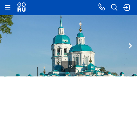
1
/ 2