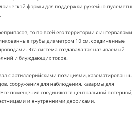
ндрической формы для поддержки ружейно-пулемет
.
оеприпасов, то по всей его территории с интервалам
цинкованные трубы диаметром 10 см, соединенные
проводами. Эта система создавала так называемый
олний и блуждающих токов.
 вал с артиллерийскими позициями, казематированн
ов, сооружения для наблюдения, казармы для
т. Все помещения соединяются центральной потерной
естницами и внутренними двориками.