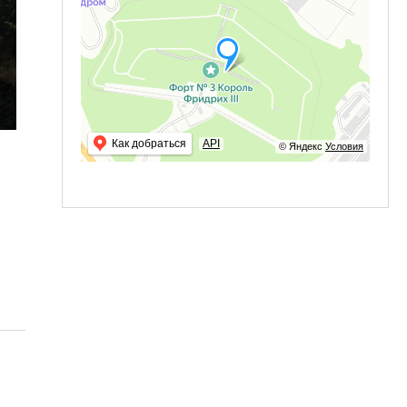
Как добраться
API
© Яндекс
Условия