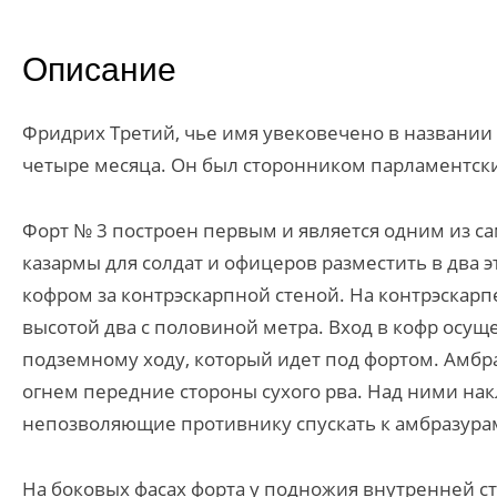
Описание
Фридрих Третий, чье имя увековечено в названии 
четыре месяца. Он был сторонником парламентск
Форт № 3 построен первым и является одним из са
казармы для солдат и офицеров разместить в два
кофром за контрэскарпной стеной. На контрэскар
высотой два с половиной метра. Вход в кофр осущ
подземному ходу, который идет под фортом. Амб
огнем передние стороны сухого рва. Над ними нак
непозволяющие противнику спускать к амбразурам
На боковых фасах форта у подножия внутренней с