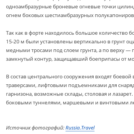
одноамбразурные броневые огневые точки цили
огнем боковых шестиамбразурных полукапониров
Так как в форте находилось большое количество б
15-20 м были установлены вертикально в грунт о
медными тросами под слоем грунта, а по верху — 
замкнутый контур, защищавший боеприпасы от м
В состав центрального сооружения входят боевой
траверсами, лифтовыми подъемниками для снаряд
гарнизона, возможные склады, столовая и лазаре
боковыми туннелями, маршевыми и винтовыми л
Источник фотографий:
Russia.Travel