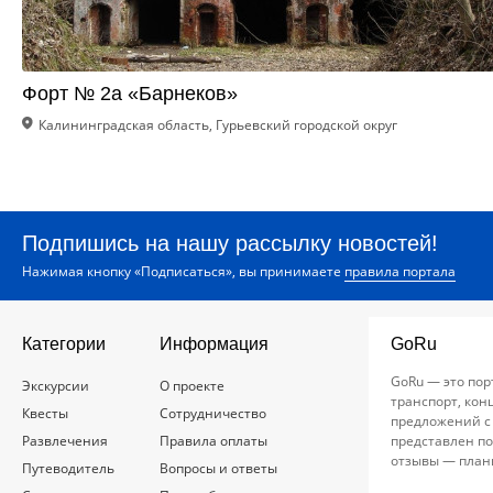
Форт № 2а «Барнеков»
Калининградская область, Гурьевский городской округ
Подпишись на нашу рассылку новостей!
Нажимая кнопку «Подписаться», вы принимаете
правила портала
Категории
Информация
GoRu
GoRu — это пор
Экскурсии
О проекте
транспорт, кон
Квесты
Сотрудничество
предложений с
Развлечения
Правила оплаты
представлен по
отзывы — план
Путеводитель
Вопросы и ответы