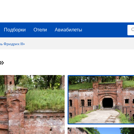
Подборки
Отели
Авиабилеты
ь Фридрих III»
»