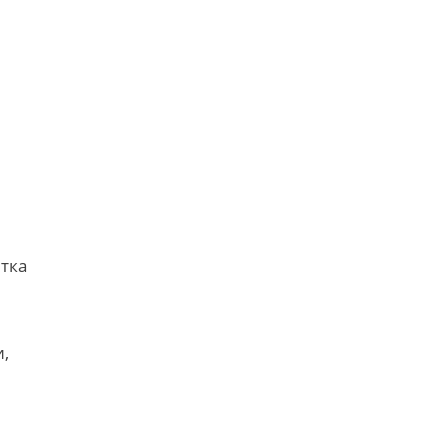
тка
и,