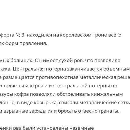
форта № 3, находился на королевском троне всего
их форм правления.
мых больших. Он имеет сухой ров, что позволило
 этажа. Центральная потерна заканчивается объемным
пе размещается противопехотная металлическая реше
ествляется изо рва и из центральной потерны по
разуры кофра позволяли обстреливать кинжальным
лонно, в виде козырька, свисали металлические сетк
 взрывные заряды или бросать отвесно гранаты.
тенки рва были установлены наземные