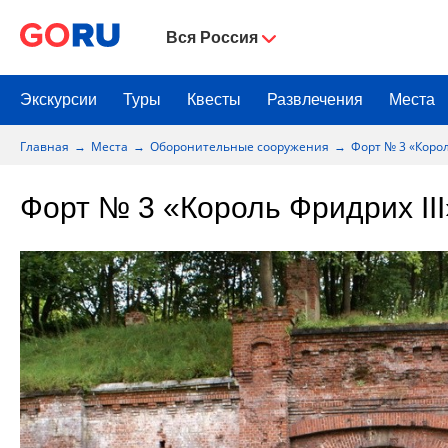
Вся Россия
Экскурсии
Туры
Квесты
Развлечения
Места
Главная
Места
Оборонительные сооружения
Форт № 3 «Корол
Форт № 3 «Король Фридрих III