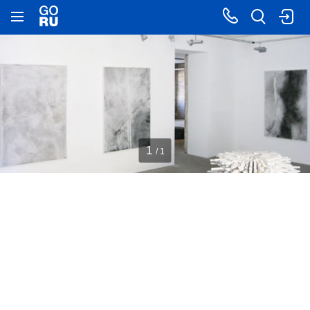
1
/ 1