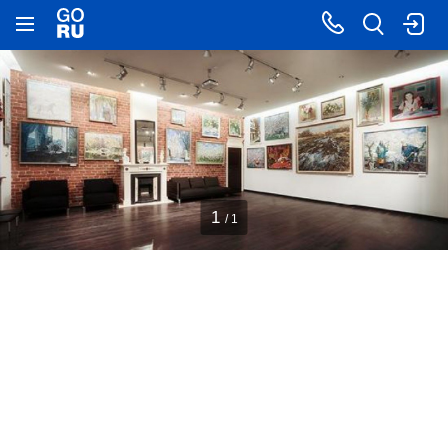
1
/ 1