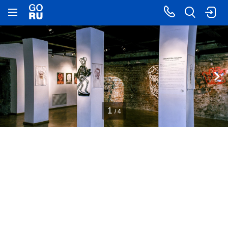
1
/ 4