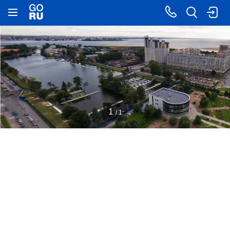
1
/ 1