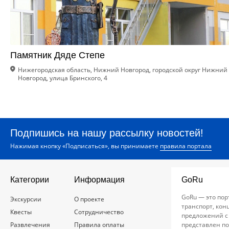
Памятник Дяде Степе
Нижегородская область, Нижний Новгород, городской округ Нижний
Новгород, улица Бринского, 4
Подпишись на нашу рассылку новостей!
Нажимая кнопку «Подписаться», вы принимаете
правила портала
Категории
Информация
GoRu
GoRu — это пор
Экскурсии
О проекте
транспорт, кон
Квесты
Сотрудничество
предложений с
Развлечения
Правила оплаты
представлен по