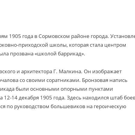
м 1905 года в Сормовском районе города. Установл
ерковно-приходской школы, которая стала центром
была прозвана «школой баррикад».
вского и архитектора Г. Малкина. Он изображает
чалова со своими соратниками. Бронзовая напись
аррикада были основными опорными пунктами
 12-14 декабря 1905 года. Здесь находился штаб бое
хся по руководством большевиков на героическую