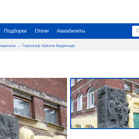
Подборки
Отели
Авиабилеты
емориалы
Горельеф «Школа баррикад»