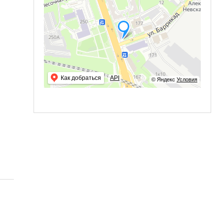
Как добраться
API
© Яндекс
Условия