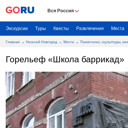
Вся Россия
Экскурсии
Туры
Квесты
Развлечения
Места
Главная
Нижний Новгород
Места
Памятники, скульптуры, м
Горельеф «Школа баррикад»