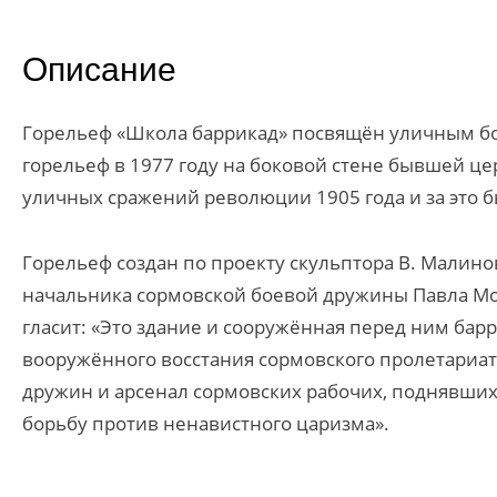
Описание
Горельеф «Школа баррикад» посвящён уличным боя
горельеф в 1977 году на боковой стене бывшей ц
уличных сражений революции 1905 года и за это 
Горельеф создан по проекту скульптора В. Малино
начальника сормовской боевой дружины Павла Мо
гласит: «Это здание и сооружённая перед ним б
вооружённого восстания сормовского пролетариата
дружин и арсенал сормовских рабочих, поднявши
борьбу против ненавистного царизма».