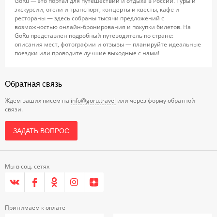
GoRu — это портал для путешествий и отдыха в России. Туры и
экскурсии, отели и транспорт, концерты и квесты, кафе и
рестораны — здесь собраны тысячи предложений с
возможностью онлайн-бронирования и покупки билетов. На
GoRu представлен подробный путеводитель по стране:
описания мест, фотографии и отзывы — планируйте идеальные
поездки или проводите лучшие выходные с нами!
Обратная связь
Ждем ваших писем на
info@goru.travel
или через форму обратной
связи.
ЗАДАТЬ ВОПРОС
Мы в соц. сетях
Принимаем к оплате