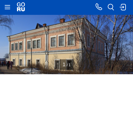
1
/ 1