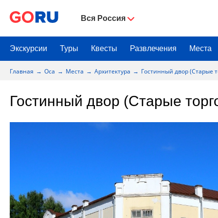
Вся Россия
Экскурсии
Туры
Квесты
Развлечения
Места
Главная
Оса
Места
Архитектура
Гостинный двор (Старые т
Гостинный двор (Старые торг