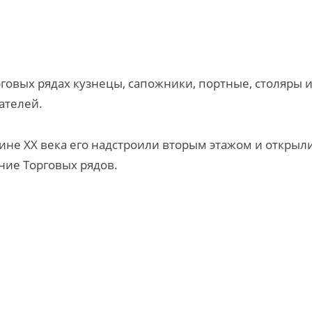
рговых рядах кузнецы, сапожники, портные, столяры 
ателей.
ине XX века его надстроили вторым этажом и открыл
ние Торговых рядов.