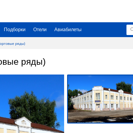
Подборки
Отели
Авиабилеты
орговые ряды)
овые ряды)