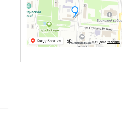
Как добраться
API
© Яндекс
Условия