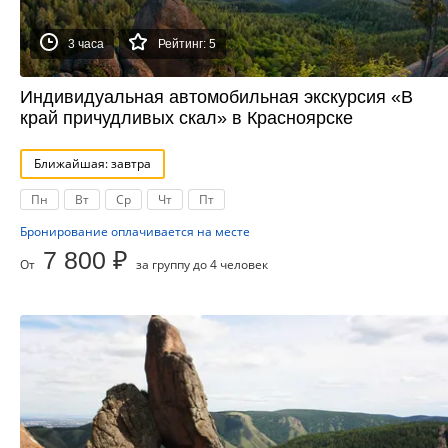
3 часа
Рейтинг: 5
Индивидуальная автомобильная экскурсия «В
край причудливых скал» в Красноярске
Ближайшая: завтра
Пн
Вт
Ср
Чт
Пт
Бронирование оплачивается на месте
7 800 ₽
От
за группу до 4 человек