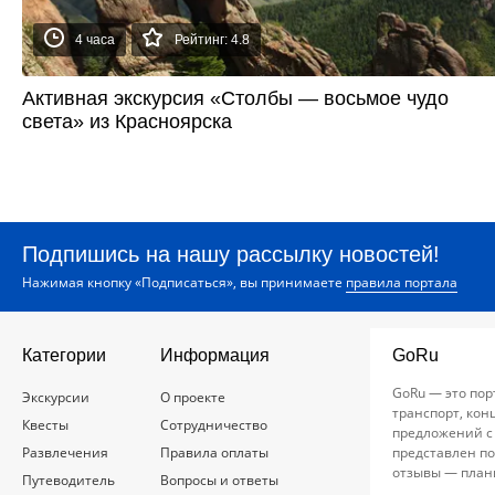
4 часа
Рейтинг: 4.8
Активная экскурсия «Столбы — восьмое чудо
света» из Красноярска
Подпишись на нашу рассылку новостей!
Нажимая кнопку «Подписаться», вы принимаете
правила портала
Категории
Информация
GoRu
GoRu — это пор
Экскурсии
О проекте
транспорт, кон
Квесты
Сотрудничество
предложений с
Развлечения
Правила оплаты
представлен по
отзывы — план
Путеводитель
Вопросы и ответы