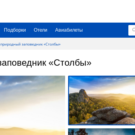
Подборки
Отели
Авиабилеты
 природный заповедник «Столбы»
заповедник «Столбы»