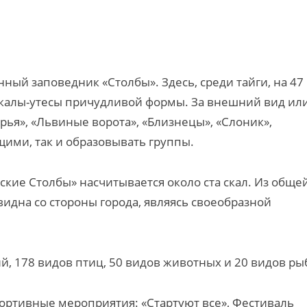
нный заповедник «Столбы». Здесь, среди тайги, на 47
скалы-утесы причудливой формы. За внешний вид ил
ья», «Львиные ворота», «Близнецы», «Слоник»,
щими, так и образовывать группы.
кие Столбы» насчитывается около ста скал. Из обще
видна со стороны города, являясь своеобразной
й, 178 видов птиц, 50 видов животных и 20 видов ры
ортивные мероприятия: «Стартуют все», Фестиваль