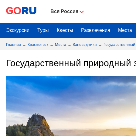
Вся Россия
Экскурсии
Туры
Квесты
Развлечения
Места
Главная
Красноярск
Места
Заповедники
Государственный
Государственный природный 