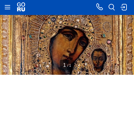
1
/ 1