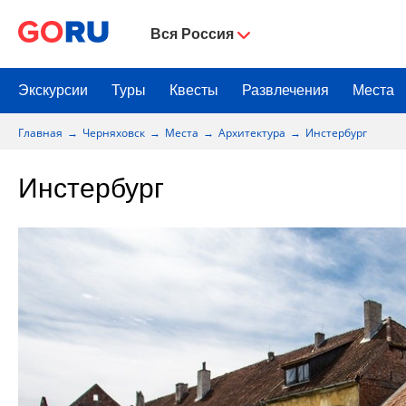
Вся Россия
Экскурсии
Туры
Квесты
Развлечения
Места
Главная
Черняховск
Места
Архитектура
Инстербург
Инстербург