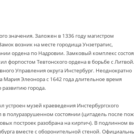
го значения. Заложен в 1336 году магистром
Замок возник на месте городища Унзетрапис,
ании ордена по Надровии. Замковый комплекс состоя
жил форпостом Тевтонского ордена в борьбе с Литвой
вного Управления округа Инстербург. Неоднократно
а Мария Элеонора с 1642 года длительное время
о развитию города.
л устроен музей краеведения Инстербургского
л в полуразрушенном состоянии (цитадель после по
овых построек разобрана на кирпич). В подлинном в
бурга вместе с оборонительной стеной. Официальн