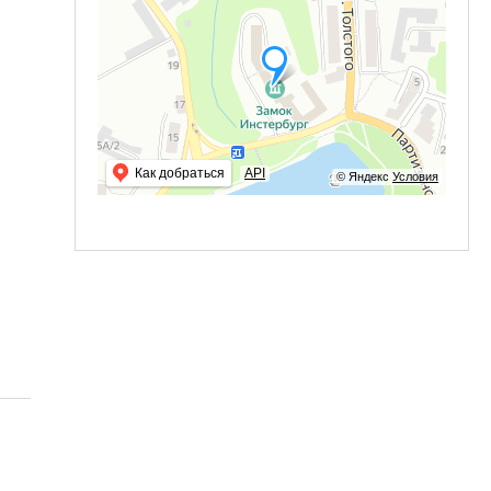
Как добраться
API
© Яндекс
Условия