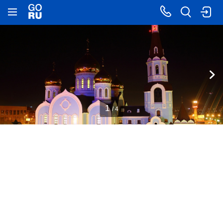
1
/ 4