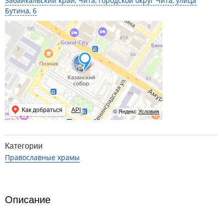
Забайкальский край, Чита, городской округ Чита, улица
Бутина, 6
Как добраться
API
© Яндекс
Условия
Категории
Православные храмы
Описание