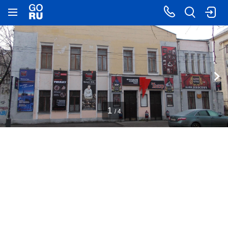
1
/ 4