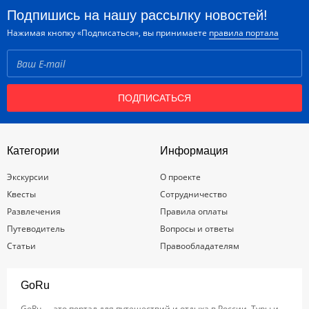
Подпишись на нашу рассылку новостей!
Нажимая кнопку «Подписаться», вы принимаете
правила портала
ПОДПИСАТЬСЯ
Категории
Информация
Экскурсии
О проекте
Квесты
Сотрудничество
Развлечения
Правила оплаты
Путеводитель
Вопросы и ответы
Статьи
Правообладателям
GoRu
GoRu — это портал для путешествий и отдыха в России. Туры и