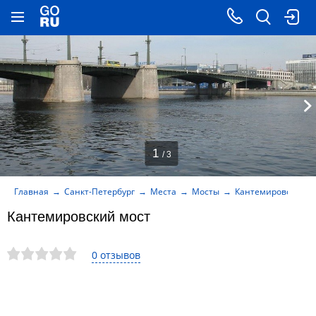
1
/ 3
Главная
Санкт-Петербург
Места
Мосты
Кантемировский м
Кантемировский мост
0 отзывов