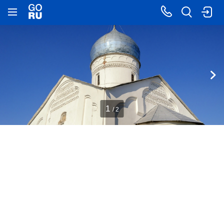
1
/ 2