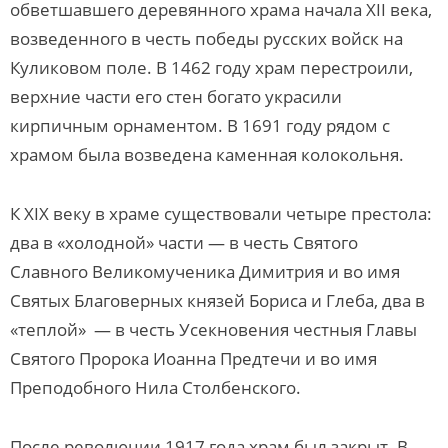
обветшавшего деревянного храма начала XII века,
возведенного в честь победы русских войск на
Куликовом поле. В 1462 году храм перестроили,
верхние части его стен богато украсили
кирпичным орнаментом. В 1691 году рядом с
храмом была возведена каменная колокольня.
К XIX веку в храме существовали четыре престола:
два в «холодной» части — в честь Святого
Славного Великомученика Димитрия и во имя
Святых Благоверных князей Бориса и Глеба, два в
«теплой» — в честь Усекновения честныя Главы
Святого Пророка Иоанна Предтечи и во имя
Преподобного Нила Столбенского.
После революции 1917 года храм был закрыт. В