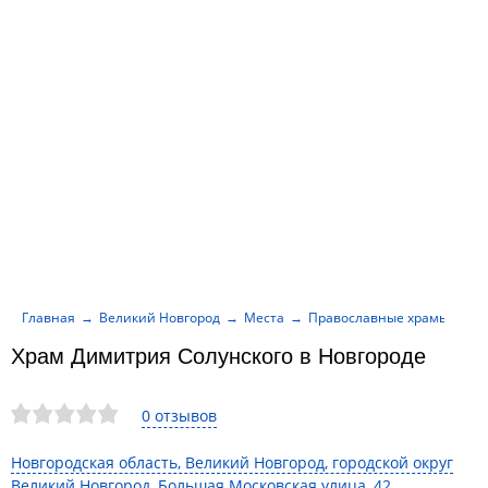
Главная
Великий Новгород
Места
Православные храмы
Хр
Храм Димитрия Солунского в Новгороде
0 отзывов
Новгородская область, Великий Новгород, городской округ
Великий Новгород, Большая Московская улица, 42