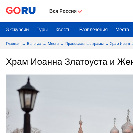
Вся Россия
Экскурсии
Туры
Квесты
Развлечения
Места
Главная
Вологда
Места
Православные храмы
Храм Иоанна
Храм Иоанна Златоуста и Же