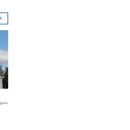
А
ергея