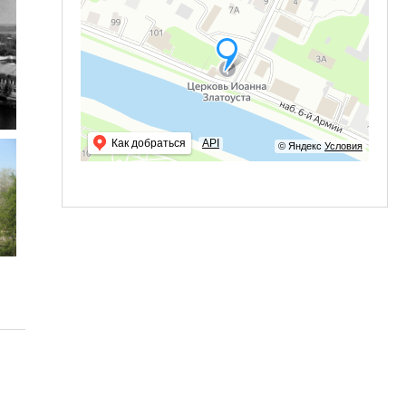
Как добраться
API
© Яндекс
Условия