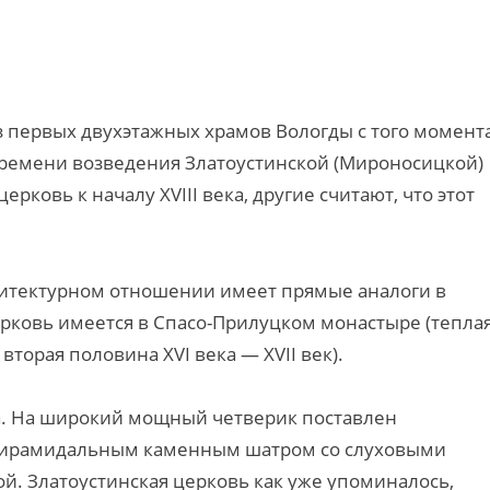
з первых двухэтажных храмов Вологды с того момента
 времени возведения Златоустинской (Мироносицкой)
рковь к началу XVIII века, другие считают, что этот
хитектурном отношении имеет прямые аналоги в
ерковь имеется в Спасо-Прилуцком монастыре (тепла
торая половина XVI века — XVII век).
ма. На широкий мощный четверик поставлен
 пирамидальным каменным шатром со слуховыми
й. Златоустинская церковь как уже упоминалось,