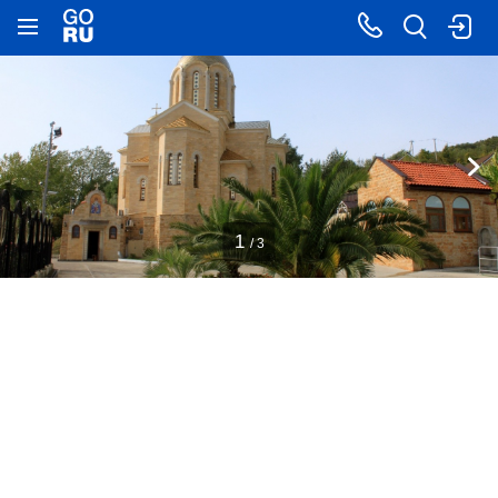
1
/ 3