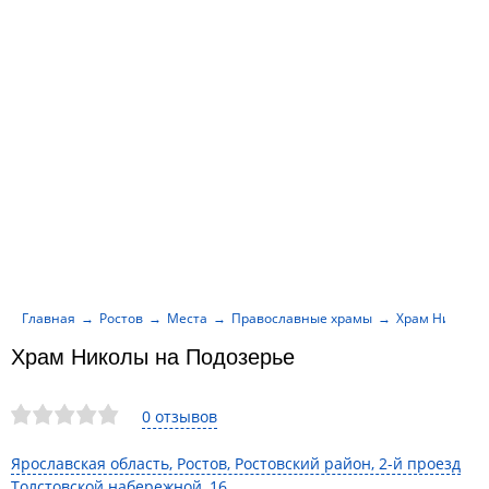
Главная
Ростов
Места
Православные храмы
Храм Николы 
Храм Николы на Подозерье
0 отзывов
Ярославская область, Ростов, Ростовский район, 2-й проезд
Толстовской набережной, 16