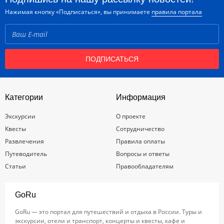
Нажимая кнопку «Подписаться», вы принимаете
правила портала
ПОДПИСАТЬСЯ
Категории
Информация
Экскурсии
О проекте
Квесты
Сотрудничество
Развлечения
Правила оплаты
Путеводитель
Вопросы и ответы
Статьи
Правообладателям
GoRu
GoRu — это портал для путешествий и отдыха в России. Туры и
экскурсии, отели и транспорт, концерты и квесты, кафе и