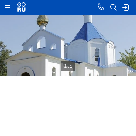
1
/ 1