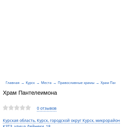
Главная
Курск
Места
Православные храмы
Храм Пантеле
Храм Пантелеимона
0 отзывов
Курская область, Курск, городской округ Курск, микрорайон
КЗТЗ, улица Дейнеки, 18