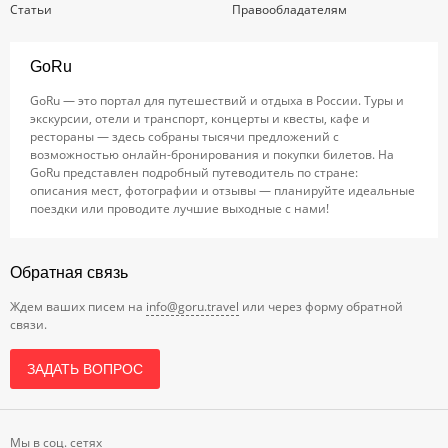
Статьи
Правообладателям
GoRu
GoRu — это портал для путешествий и отдыха в России. Туры и
экскурсии, отели и транспорт, концерты и квесты, кафе и
рестораны — здесь собраны тысячи предложений с
возможностью онлайн-бронирования и покупки билетов. На
GoRu представлен подробный путеводитель по стране:
описания мест, фотографии и отзывы — планируйте идеальные
поездки или проводите лучшие выходные с нами!
Обратная связь
Ждем ваших писем на
info@goru.travel
или через форму обратной
связи.
ЗАДАТЬ ВОПРОС
Мы в соц. сетях