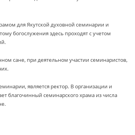
рамом для Якутской духовной семинарии и
тому богослужения здесь проходят с учетом
ий.
ном сане, при деятельном участии семинаристов,
чих.
еминарии, является ректор. В организации и
ет благочинный семинарского храма из числа
не.