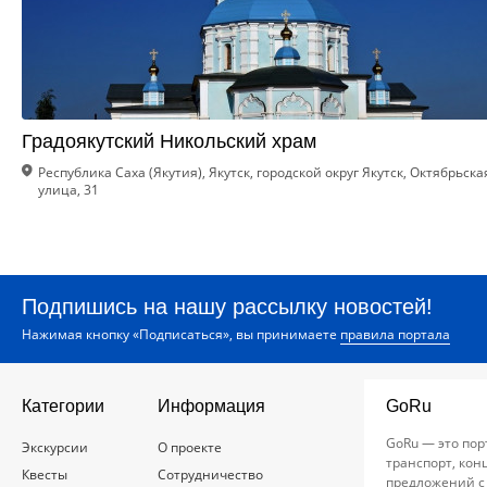
Градоякутский Никольский храм
Республика Саха (Якутия), Якутск, городской округ Якутск, Октябрьска
улица, 31
Подпишись на нашу рассылку новостей!
Нажимая кнопку «Подписаться», вы принимаете
правила портала
Категории
Информация
GoRu
GoRu — это пор
Экскурсии
О проекте
транспорт, кон
Квесты
Сотрудничество
предложений с