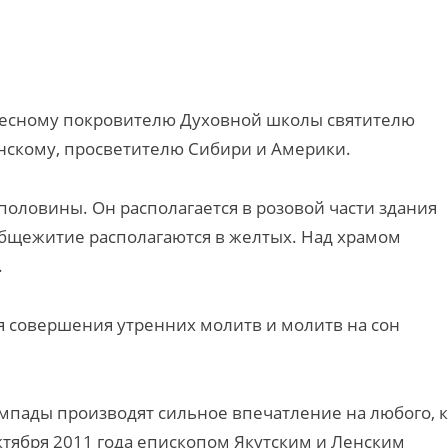
бесному покровителю Духовной школы святителю
скому, просветителю Сибири и Америки.
половины. Он располагается в розовой части здания
общежитие располагаются в желтых. Над храмом
.
 совершения утренних молитв и молитв на сон
мпады производят сильное впечатление на любого, к
ктября 2011 года епископом Якутским и Ленским