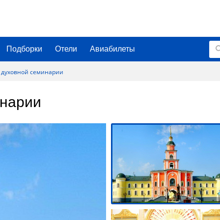
Подборки
Отели
Авиабилеты
й духовной семинарии
инарии