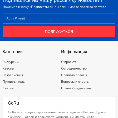
Подпишись на нашу рассылку новостей!
Нажимая кнопку «Подписаться», вы принимаете
правила портала
ПОДПИСАТЬСЯ
Категории
Информация
Экскурсии
О проекте
Квесты
Сотрудничество
Развлечения
Правила оплаты
Путеводитель
Вопросы и ответы
Статьи
Правообладателям
GoRu
GoRu — это портал для путешествий и отдыха в России. Туры и
экскурсии, отели и транспорт, концерты и квесты, кафе и