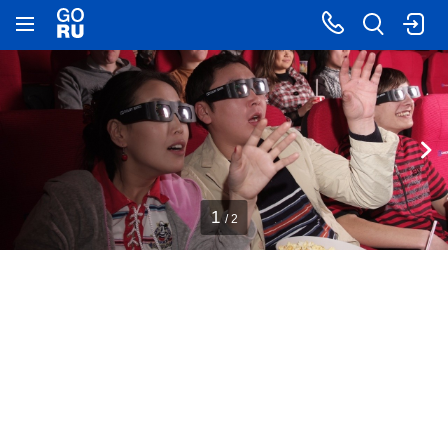
1
/ 2