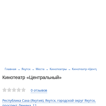
Главная
Якутск
Места
Кинотеатры
Кинотеатр «Центральн
Кинотеатр «Центральный»
0 отзывов
Республика Саха (Якутия), Якутск, городской округ Якутск,
проспект Ленина, 12