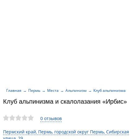
Главная
Пермь
Места
Альпинизм
Клуб альпинизма и скал
Клуб альпинизма и скалолазания «Ирбис»
0 отзывов
Пермский край, Пермь, городской округ Пермь, Сибирская
улица, 29