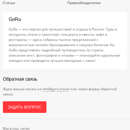
Статьи
Правообладателям
GoRu
GoRu — это портал для путешествий и отдыха в России. Туры и
экскурсии, отели и транспорт, концерты и квесты, кафе и
рестораны — здесь собраны тысячи предложений с
возможностью онлайн-бронирования и покупки билетов. На
GoRu представлен подробный путеводитель по стране:
описания мест, фотографии и отзывы — планируйте идеальные
поездки или проводите лучшие выходные с нами!
Обратная связь
Ждем ваших писем на
info@goru.travel
или через форму обратной
связи.
ЗАДАТЬ ВОПРОС
Мы в соц. сетях