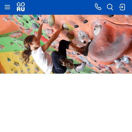
1
/ 1