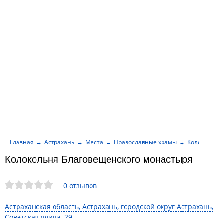
Главная
Астрахань
Места
Православные храмы
Колокольн
Колокольня Благовещенского монастыря
0 отзывов
Астраханская область, Астрахань, городской округ Астрахань,
Советская улица, 29