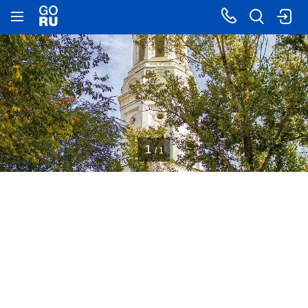
1
/ 1