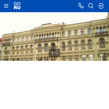
1
/ 1