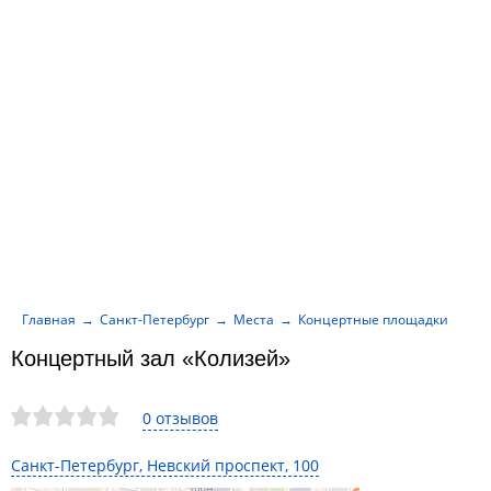
Главная
Санкт-Петербург
Места
Концертные площадки
Ко
Концертный зал «Колизей»
0 отзывов
Санкт-Петербург, Невский проспект, 100