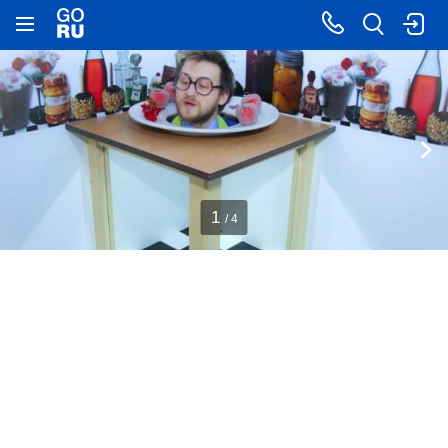
1
/ 4