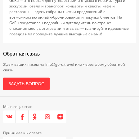
GoRu — это портал для путешествий и отдыха в России. Туры и
экскурсии, отели и транспорт, концерты и квесты, кафе и
рестораны — здесь собраны тысячи предложений с
возможностью онлайн-бронирования и покупки билетов. На
GoRu представлен подробный путеводитель по стране:
описания мест, фотографии и отзывы — планируйте идеальные
поездки или проводите лучшие выходные с нами!
Обратная связь
Ждем ваших писем на
info@goru.travel
или через форму обратной
связи.
ЗАДАТЬ ВОПРОС
Мы в соц. сетях
Принимаем к оплате