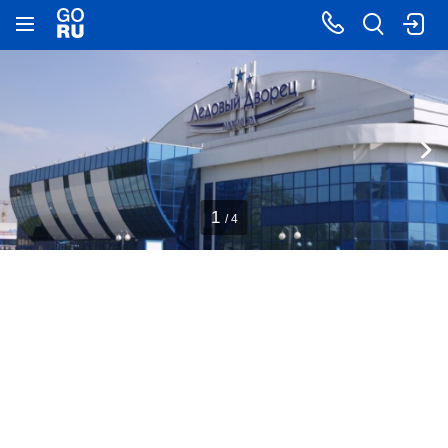
1
/ 4