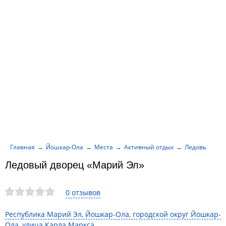
Главная
Йошкар-Ола
Места
Активный отдых
Ледовый дво
Ледовый дворец «Марий Эл»
0 отзывов
Республика Марий Эл, Йошкар-Ола, городской округ Йошкар-
Ола, улица Карла Маркса